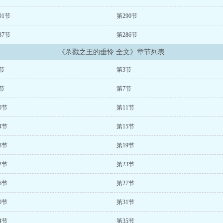
91节
第290节
87节
第286节
《杀戮之王的垂怜 全文》章节列表
节
第3节
节
第7节
0节
第11节
4节
第15节
8节
第19节
2节
第23节
6节
第27节
0节
第31节
4节
第35节