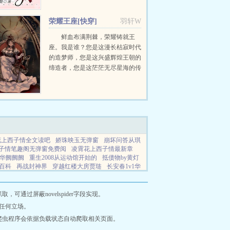
的发展造成恶劣影响吗？我爱她，
想让全世界知道，仅此而已。你都
荣耀王座[快穿]
羽轩W
没跟我告...
鲜血布满荆棘，荣耀铸就王
座。我是谁？您是这漫长枯寂时代
的造梦师，您是这兴盛辉煌王朝的
缔造者，您是这茫茫无尽星海的传
道人，亿亿万万的信众如是说。您
是神，是唯一，是永恒的至高无
上。我为，守夜人。洛萤...
花上西子情全文读吧
娇珠映玉无弹窗
崩坏问答从琪
子情笔趣阁无弹窗免费阅
凌霄花上西子情最新章
y华阙阙阙
重生2008从运动馆开始的
抵债物by黄灯
百科
再战封神界
穿越红楼大房贾琏
长安春1v1华
txt华阙阙在线阅读
全人类都是我颜粉
抵债物by黄
抵债物by黄灯浮白完整版
ljty长安幽梦
我们可不可
和历史背景
网站地图
通过屏蔽novelspider字段实现。
任何立场。
爬虫程序会依据负载状态自动爬取相关页面。