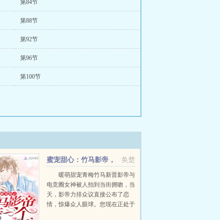
第84节
第88节
第92节
第96节
第100节
蜜宠甜心：竹马影帝，
奂楚
亲一个！
暖萌甜宠青梅竹马新晋影帝与
电竞圈女神被人拍到当街拥吻，当
天，影帝力排众议直接公布了恋
情，惊爆众人眼球。您现在正处于
事业上升期，不怕公布恋情会对您