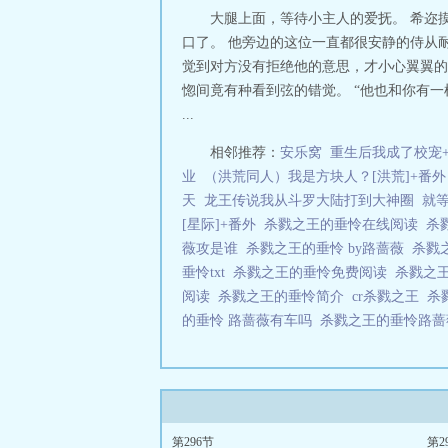
大腿上面，等待小主人的爱抚。 希迩摸
口了。 他旁边的这位一直都很安静的侍从
觉到对方没有拒绝他的意思，才小心翼翼的
惚间竟有种看到弦的错觉。 “他也和你有
...
相邻推荐：
安乐窝
重生后我成了校宠
业
（洪荒同人）我是方块人？[洪荒]+番外
天
龙王传说我从斗罗大陆打到大神圈
就
[星际]+番外
杀戮之王的垂怜在线阅读
杀
薇攻是谁
杀戮之王的垂怜 by路蔷薇
杀戮
垂怜txt
杀戮之王的垂怜免费阅读
杀戮之
阅读
杀戮之王的垂怜简介
cr杀戮之王
杀
的垂怜 路蔷薇有车吗
杀戮之王的垂怜路蔷薇
第296节
第2