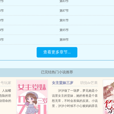
2节
第83节
6节
第87节
0节
第91节
4节
第95节
8节
第99节
查看更多章节...
已完结热门小说推荐
一号玩家
女主堂妹三岁
玥倪de芒果
。人如蝼
汐汐做了一场梦，梦见她是小
危险的世
说里女主的堂妹，她的爸爸是个喜
动宿命的
怒无常，不时会发疯的反派。小说
里，汐汐小时候不小心被妈妈弄丢
了。回去之后，因为憎恨妈妈偏