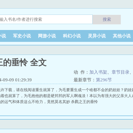
搜索
小说
军史小说
网游小说
科幻小说
灵异小说
其他小说
王的垂怜 全文
动 作：
加入书架
、
章节目录
9-09 01:29:39
最新章节：
第296节
允许下载，请在线阅读重生就算了，为毛要重生成一个啥都不会的奶娃娃？奶娃
抱着也就算了，为毛抱他的都是硬邦邦的军人啊魂淡！本以为有强大的父亲大人
的运气和体质这么不给力，竟然莫名其妙 杀戮之王的垂怜