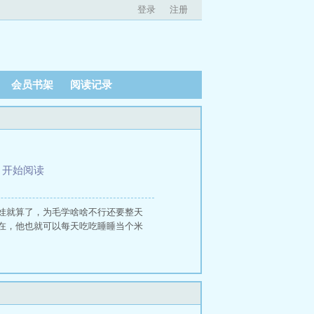
登录
注册
会员书架
阅读记录
、
开始阅读
娃就算了，为毛学啥啥不行还要整天
在，他也就可以每天吃吃睡睡当个米