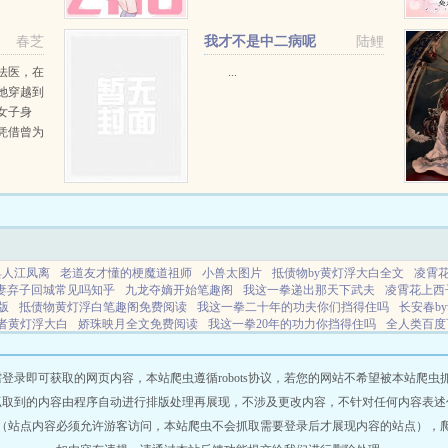
心，所以欺负性格懦弱，看起来不
聪明的弟弟。因为讨厌女主...
春芝
我才不是中二病呢
陆鲤
法医，在
...
她穿越到
女子身
凭借曾为
脱身，终
所遭遇现
案和一个
具人江凤离
老道友才懂的梗魔道祖师
小兽太图片
抵债物by黄灯浮大白全文
凌霄
妻弃子回城常见吗知乎
九龙夺嫡开始笔趣阁
我这一拳递出那天下武夫
凌霄花上西
版
抵债物黄灯浮白笔趣阁免费阅读
我这一拳二十年的功夫你们挡得住吗
长安春b
者黄灯浮大白
娇珠映月全文免费阅读
我这一拳20年的功力你挡得住吗
全人类百度
拳下去表情包
卖海豚的女孩张小娴著作情感
歌词人生就是一场戏是什么歌
长安春
离婚开始最新章节更新
幽冥录讲的什么
知青回城抛夫弃子年代文
综影视岁月如歌
间之朝暮也的暮翻译
穿越到纯爱文里当恶毒女配_亮若星辰
这一拳很帅的梗的来源
即可获取的网页内容，本站爬虫遵循robots协议，若您的网站不希望被本站爬虫抓取，可
抓取到的内容由程序自动进行排版处理再展现，不涉及更改内容，不针对任何内容表述
（站点内容必须允许游客访问，本站爬虫不会抓取需要登录后才展现内容的站点），