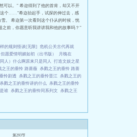
然可以。” 希迩得到了他的首肯，却又不开
“这个……”希迩抬起手，试探的伸过去，感
雪。 希迩第一次看到这个仆从的时候，恍
题之前，你愿意听我讲讲我和他的故事吗？”
样的规则怪谈[无限]
危机公关古代再就
但愿爱情明媚如初（出书版）
月魄在
同人）什么啊原来只是同人
打造文娱之星
戮之王的垂怜 路蔷薇
杀戮之王的垂怜 路蔷
的垂怜剧透
杀戮之王的垂怜晋江
杀戮之王的
杀戮之王的垂怜讲的什么
杀戮之王的垂怜
受是谁
杀戮之王的垂怜同系列文
杀戮之王
第293节