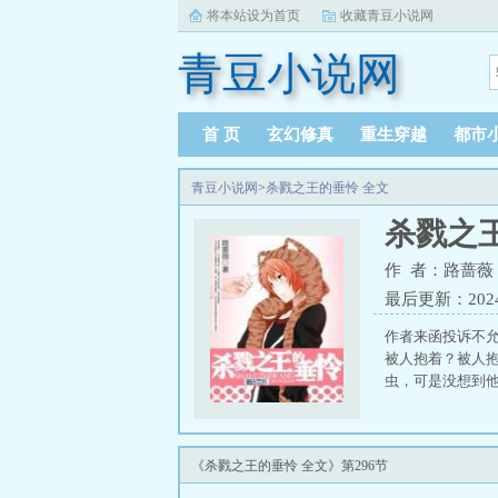
将本站设为首页
收藏青豆小说网
青豆小说网
首 页
玄幻修真
重生穿越
都市
青豆小说网
>
杀戮之王的垂怜 全文
杀戮之
作 者：路蔷薇
最后更新：2024-0
作者来函投诉不
被人抱着？被人
虫，可是没想到他
《杀戮之王的垂怜 全文》第296节