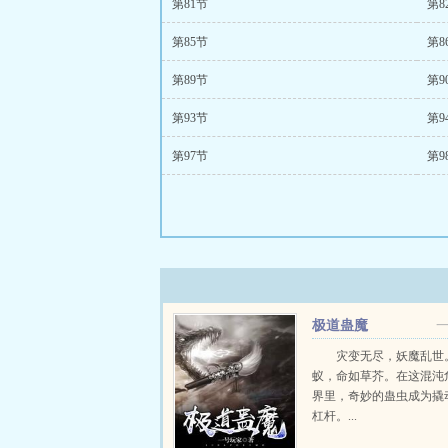
第81节
第8
第85节
第8
第89节
第9
第93节
第9
第97节
第9
极道蛊魔
灾变无尽，妖魔乱世
蚁，命如草芥。在这混沌
界里，奇妙的蛊虫成为撬
杠杆。...