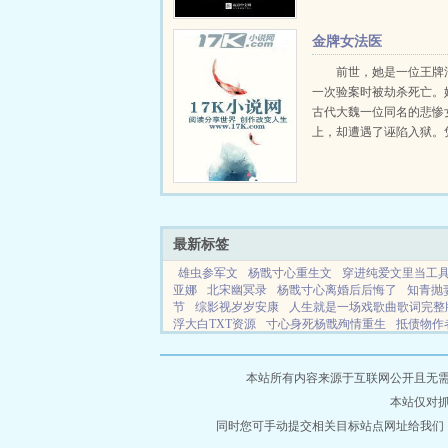
金牌女法医
前世，她是一位王牌
一次验案时被劫杀死亡。
古代大魏一位同名的悲惨
上，却遭遇了诬陷入狱。
法医的专业知识，她成功
于沉冤得雪。然而，在她
实的背后，却是一桩桩奇
个不可告人的阴谋...
最新标签
雄虫参军文
杨戬寸心重生文
穿进纯爱文里当工
亚娜
北宋幽冥录
杨戬寸心离婚后后悔了
知青抛
节
综影视岁岁安康
人生就是一场戏歌曲歌词完整
浮大白TXT资源
寸心身死杨戬殉情重生
抵债物作
阙阙txt
长安春无删减全文免费阅读华阙阙
我这一
灯浮大白盘公主
综影视岁月忽已晚
重生2008从
以不离婚书籍
小兽的世界免费观看完整版高清
山
本站所有内容来源于互联网公开且无需登录
本站仅对
同时您可手动提交相关目标站点网址给我们