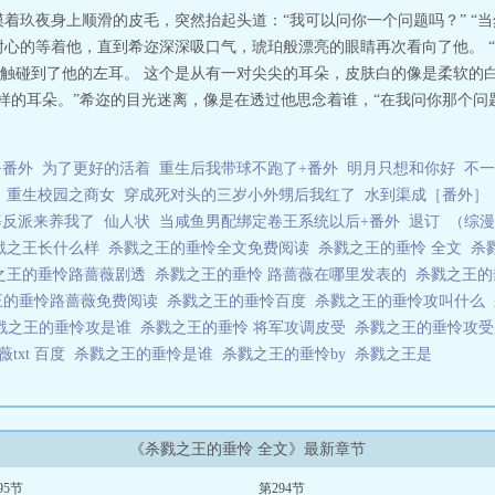
着玖夜身上顺滑的皮毛，突然抬起头道：“我可以问你一个问题吗？” “当
耐心的等着他，直到希迩深深吸口气，琥珀般漂亮的眼睛再次看向了他。 
触碰到了他的左耳。 这个是从有一对尖尖的耳朵，皮肤白的像是柔软的白
一样的耳朵。”希迩的目光迷离，像是在透过他思念着谁，“在我问你那个问
+番外
为了更好的活着
重生后我带球不跑了+番外
明月只想和你好
不一
重生校园之商女
穿成死对头的三岁小外甥后我红了
水到渠成［番外］
等反派来养我了
仙人状
当咸鱼男配绑定卷王系统以后+番外
退订
（综漫
戮之王长什么样
杀戮之王的垂怜全文免费阅读
杀戮之王的垂怜 全文
杀
之王的垂怜路蔷薇剧透
杀戮之王的垂怜 路蔷薇在哪里发表的
杀戮之王
王的垂怜路蔷薇免费阅读
杀戮之王的垂怜百度
杀戮之王的垂怜攻叫什么
戮之王的垂怜攻是谁
杀戮之王的垂怜 将军攻调皮受
杀戮之王的垂怜攻
txt 百度
杀戮之王的垂怜是谁
杀戮之王的垂怜by
杀戮之王是
《杀戮之王的垂怜 全文》最新章节
95节
第294节