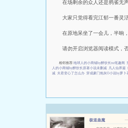
在场剩余的众人还是鸦雀无
大家只觉得看完江郁一番灵
在原地呆坐了一会儿，半晌
请勿开启浏览器阅读模式，
相邻推荐:
地球人的小商铺by醉饮长txt笔趣阁
人的小商铺by醉饮长原著小说未删减
凡人仙界篇
减
夫君变心了怎么办
穿成豪门炮灰O小说by萝卜
极道蛊魔