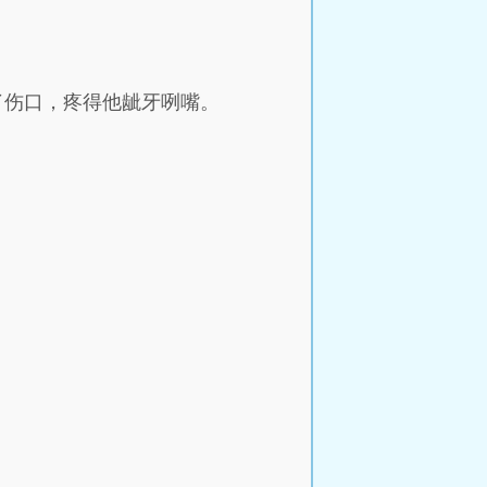
了伤口，疼得他龇牙咧嘴。