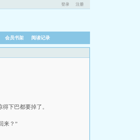
登录
注册
会员书架
阅读记录
友惊得下巴都要掉了。
回来？”