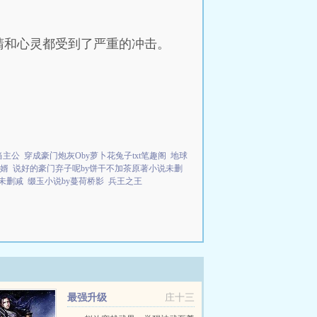
睛和心灵都受到了严重的冲击。
当主公
穿成豪门炮灰Oby萝卜花兔子txt笔趣阁
地球
婿
说好的豪门弃子呢by饼干不加茶原著小说未删
未删减
缀玉小说by蔓荷桥影
兵王之王
最强升级
庄十三