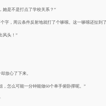
，她是不是打点了学校关系？”
两个字，周云条件反射地就打了个哆嗦。这一哆嗦还扯到
出风头！”
个却放心了下来。
姐，怎么可能一分钟能做60个单手俯卧撑呢。”
”