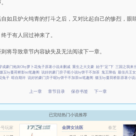
声。
活自如且炉火纯青的打斗之后，又对比起自己的惨烈，眼
，终于有人回过神来了。
否则将导致章节内容缺失及无法阅读下一章。
穿成豪门炮灰Oby萝卜花兔子原著小说未删减
重生之大文豪
始于“足”下
三国之我来
缀玉by蔓荷桥影txt笔趣阁
说好的豪门弃子呢小说by饼干不加茶
鬼王降临
最佳兵王女
花兔子
暗自期许
说好的豪门弃子呢by饼干不加茶txt笔趣阁
缀玉by蔓荷桥影原著小说
上一章
章节目录
保存书签
下一章
已完结热门小说推荐
一号玩家
金牌女法医
春芝