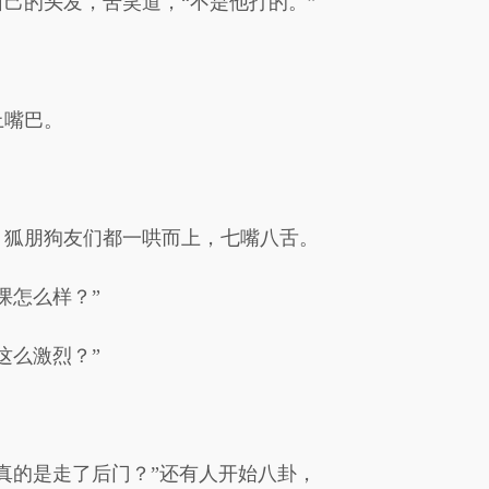
己的头发，苦笑道，“不是他打的。”
上嘴巴。
，狐朋狗友们都一哄而上，七嘴八舌。
课怎么样？”
这么激烈？”
真的是走了后门？”还有人开始八卦，