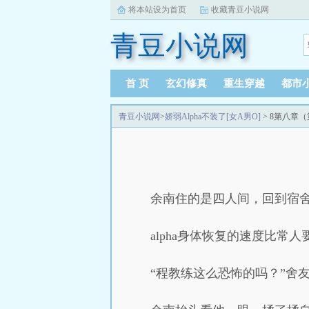
将本站设为首页
收藏青豆小说网
青豆小说网
首 页
玄幻修真
重生穿越
都市
青豆小说网
>
娇弱Alpha不装了[女A男O]
> 8第八章（
余南住的是四人间，回到宿
alpha身体恢复的速度比
“程教练这么恐怖的吗？”舍