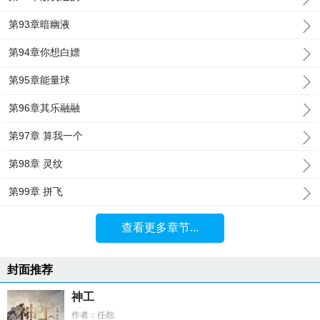
第93章暗幽液
第94章你想白嫖
第95章能量球
第96章其乐融融
第97章 算我一个
第98章 灵纹
第99章 拼飞
查看更多章节...
封面推荐
神工
作者：任怨