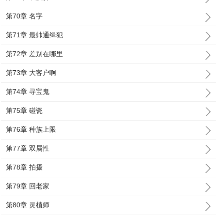
第70章 名字
第71章 最帅通缉犯
第72章 差别在哪里
第73章 大客户啊
第74章 寻宝鬼
第75章 碰瓷
第76章 种族上限
第77章 双属性
第78章 拍摄
第79章 回老家
第80章 灵植师