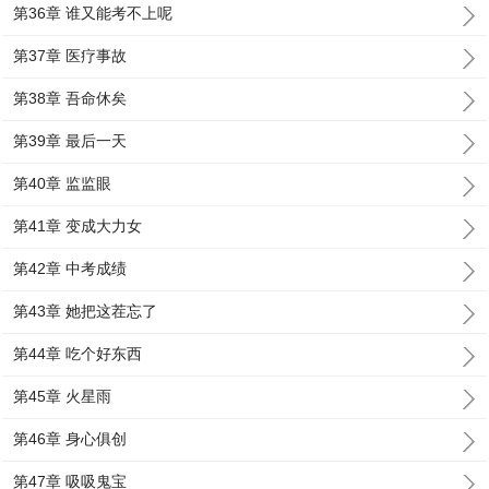
第36章 谁又能考不上呢
第37章 医疗事故
第38章 吾命休矣
第39章 最后一天
第40章 监监眼
第41章 变成大力女
第42章 中考成绩
第43章 她把这茬忘了
第44章 吃个好东西
第45章 火星雨
第46章 身心俱创
第47章 吸吸鬼宝