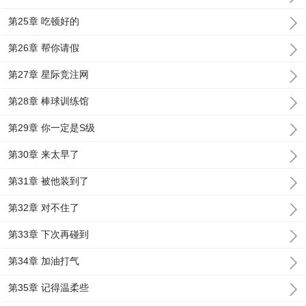
第25章 吃顿好的
第26章 帮你请假
第27章 星际竞注网
第28章 棒球训练馆
第29章 你一定是S级
第30章 来太早了
第31章 被他装到了
第32章 对不住了
第33章 下次再碰到
第34章 加油打气
第35章 记得温柔些