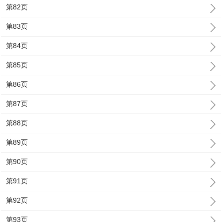
第82页
第83页
第84页
第85页
第86页
第87页
第88页
第89页
第90页
第91页
第92页
第93页