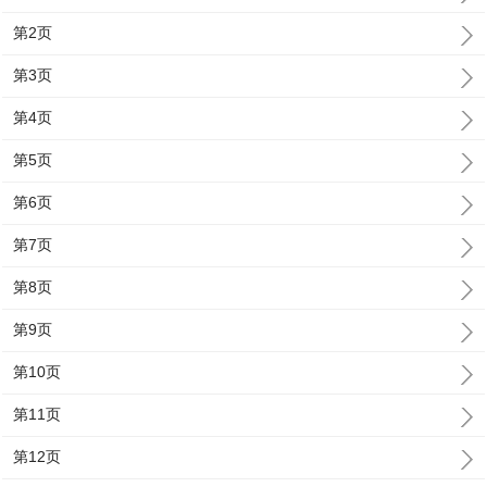
第2页
第3页
第4页
第5页
第6页
第7页
第8页
第9页
第10页
第11页
第12页