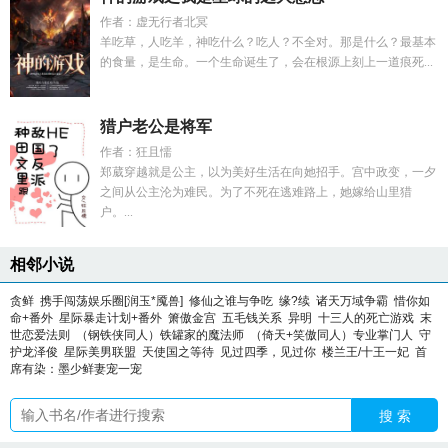
作者：虚无行者北冥
羊吃草，人吃羊，神吃什么？吃人？不全对。那是什么？最基本
的食量，是生命。一个生命诞生了，会在根源上刻上一道痕死...
猎户老公是将军
作者：狂且懦
郑葳穿越就是公主，以为美好生活在向她招手。宫中政变，一夕
之间从公主沦为难民。为了不死在逃难路上，她嫁给山里猎
户。...
相邻小说
贪鲜
携手闯荡娱乐圈[润玉*魇兽]
修仙之谁与争吃
缘?续
诸天万域争霸
惜你如
命+番外
星际暴走计划+番外
箫傲金宫
五毛钱关系
异明
十三人的死亡游戏
末
世恋爱法则
（钢铁侠同人）铁罐家的魔法师
（倚天+笑傲同人）专业掌门人
守
护龙泽俊
星际美男联盟
天使国之等待
见过四季，见过你
楼兰王/十王一妃
首
席有染：墨少鲜妻宠一宠
搜 索