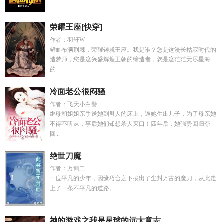
荣耀王座[快穿]
作者：羽轩W
鲜血布满荆棘，荣耀铸就王座。我是谁？您是这漫长枯寂时代的
造梦师，您是这兴盛辉煌王朝的缔造者，您是这茫茫无尽星海
的...
冷面老公很闷骚
作者：飞天小白警
继母和姐姐亲手送她到男人的床上，逼她生出儿子，为了母亲她
不得不听从，事后她们却想杀人灭口！四年后，她强势回归夺
回...
绝世刀魔
作者：万剑二
一位平凡的少年，因缘巧合之下拔出了尘封万古的魔刀，从此走
上了一条不平凡的道路。...
神的游戏之我是星球的远大意志