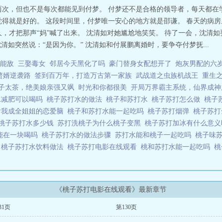
两次，但也不是每次都能见到付梦。 付梦还不是合格的领导者，每天都在
觉得就是好的。 这段时间里，付梦唯一安心的地方就是邵谦。 春天的病房
久，才把那声“妈”喊了出来。 沈清如对她尴尬地笑笑。 待了一会，沈清
清如突然说：“是因为你。” 沈清如和付展鹏离婚时，要争夺付梦抚...
能敌
三娶毒女
邻居今天黑化了吗
豪门替身女配想开了
炮灰男配的六岁
赘婿逆袭路
签到百万年，打造万古第一家族
武战道之虫族机战王
重生
子太茶，绝美娘亲强又飒
时光和你都很美
开局万界霸主系统，仙界成神
水减肥可以喝吗
桃子苏打水的做法
桃子和苏打水
桃子苏打怎么做
桃子
后我成全姐姐的恋爱脑
桃子和苏打水能一起吃吗
桃子苏打烟弹
桃子苏
桃子苏打水多少钱
苏打洗桃子为什么桃子变黑
桃子苏打加冰有什么意
能在一块喝吗
桃子苏打水的做法步骤
苏打水能和桃子一起吃吗
桃子味
水
桃子苏打水饮料做法
桃子苏打电影在线观看
桃和苏打水能一起吃吗
桃
《桃子苏打电影在线观看》最新章节
31页
第130页