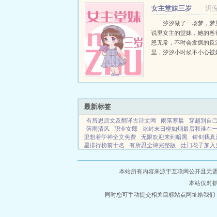
有！女人我要最美！权力
女主堂妹三岁
玥倪
大！身份我要最尊贵！九天.
汐汐做了一场梦，梦
说里女主的堂妹，她的爸
怒无常，不时会发疯的反
里，汐汐小时候不小心被
了。回去之后，因为憎恨
心，所以欺负性格懦弱，
聪明的弟弟。因为讨厌女主.
最新标签
有所思原文及翻译古诗文网
雨落寒晨
穿越到自
落雨清风
职业女郎
冰封末日柳如烟最后和谁在
里想着学神全文免费
无限欢迎来到暗黑
铸剑我真
星排行榜前十名
有所思全诗完整版
灶门花子加入
星穹铁道的玩家叫什么
残王傻妃待嫁神医七小姐
覆辙gl免费阅读
我真剑是什么意思
免费阅读落雨
本站所有内容来源于互联网公开且无需登录
本站仅对
同时您可手动提交相关目标站点网址给我们