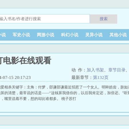
搜索
小说
军史小说
网游小说
科幻小说
灵异小说
其他小说
打电影在线观看
动 作：
加入书架
、
章节目录
7-15 20:17:23
最新章节：
第132页
相爱相杀关键字：主角：付梦，邵谦邵谦最近招惹了一个女人。明眸皓齿，肤如
他算的清楚，最常说的话是——“这钱算我借你的，以后我肯定还，加倍还。”听
，嘴里说着不要，想的却比谁都多。 桃子苏打