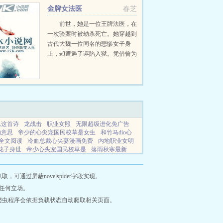
金牌女法医
春芝
前世，她是一位王牌法医，在
一次验案时被劫杀死亡。她穿越到
古代大魏一位同名的悲惨女子身
上，却遭遇了诬陷入狱。凭借曾为
法医的专业知识，她成功脱身，终
于沉冤得雪。然而，在她所遭遇现
实的背后，却是一桩桩奇案和一个
个不可告人的阴谋...
思这首诗
龙战击
职业女照
无限超级进化免广告
的意思
帝少的心尖宠国民校草是女生
和竹马dio心
全文阅读
冷血总裁心尖妻漫画免费
内地职业女明
花子身世
帝少心头宠国民校草是
落雨秋寒最新
佚名
云漫仙途 视频
我以为我拿可渣攻剧本
重蹈
什么
网站地图
通过屏蔽novelspider字段实现。
任何立场。
爬虫程序会依据负载状态自动爬取相关页面。