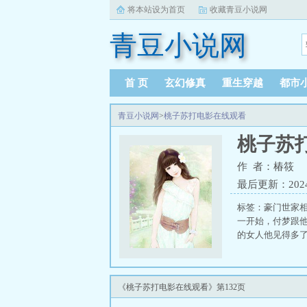
将本站设为首页
收藏青豆小说网
青豆小说网
首 页
玄幻修真
重生穿越
都市
青豆小说网
>
桃子苏打电影在线观看
桃子苏
作 者：椿筱
最后更新：2024-0
标签：豪门世家
一开始，付梦跟
的女人他见得多了
《桃子苏打电影在线观看》第132页