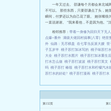
一年又过去。 邵谦每个月都会来北城
不可以。 那些东西，只要邵谦点了头，她
瞬间，付梦还以为自己花了眼。 她张嘴很
一直说谢谢。 “我来看他，不是因为他。”沈
相邻推荐：
带着一身修为回归天下无人
点爆+番外
满级大佬回村搞事[八零]
绝世
外
仙路：无尽棋盘
在七零当反派大嫂
世
子五岁半
桃子苏打加冰写的
桃子味苏打
大全
桃子苏打水图片
桃子苏打加冰重生
打水怎么做
桃子苏打波波
桃子苏打英文
吗
桃子苏打 椿筱
桃子苏打水和柠檬汽水
苏打水的好处?
桃子苏打漫画
桃子苏打
第132页
第1