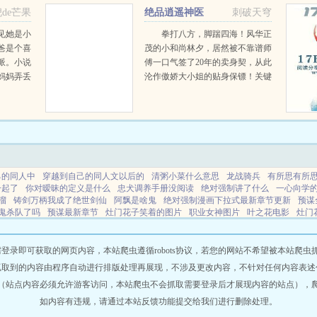
我要最
de芒果
绝品逍遥神医
刺破天穹
..
见她是小
拳打八方，脚踹四海！风华正
爸是个喜
茂的小和尚林夕，居然被不靠谱师
派。小说
傅一口气签了20年的卖身契，从此
妈妈弄丢
沦作傲娇大小姐的贴身保镖！关键
妈妈偏
是，保镖就保镖吧，还得开车拎包
看起来不
洗衣做饭，这也就忍了，内衣还得
..
俺来？！...
己的同人中
穿越到自己的同人文以后的
清粥小菜什么意思
龙战骑兵
有所思有所
一起了
你对暧昧的定义是什么
忠犬调养手册没阅读
绝对强制讲了什么
一心向学
溜
铸剑万柄我成了绝世剑仙
阿飘是啥鬼
绝对强制漫画下拉式最新章节更新
预谋
鬼杀队了吗
预谋最新章节
灶门花子笑着的图片
职业女神图片
叶之花电影
灶门
我的魅力迷倒众生
和竹马dio心里想着学神全文免费阅读笔趣阁
冷血总裁的心尖宠
秋寒
国医大师张大宁在哪里坐诊?
恶魔国的崛起
清粥小菜txt书包网
暧昧的本质是
即可获取的网页内容，本站爬虫遵循robots协议，若您的网站不希望被本站爬虫抓取，可
抓取到的内容由程序自动进行排版处理再展现，不涉及更改内容，不针对任何内容表述
（站点内容必须允许游客访问，本站爬虫不会抓取需要登录后才展现内容的站点），
如内容有违规，请通过本站反馈功能提交给我们进行删除处理。