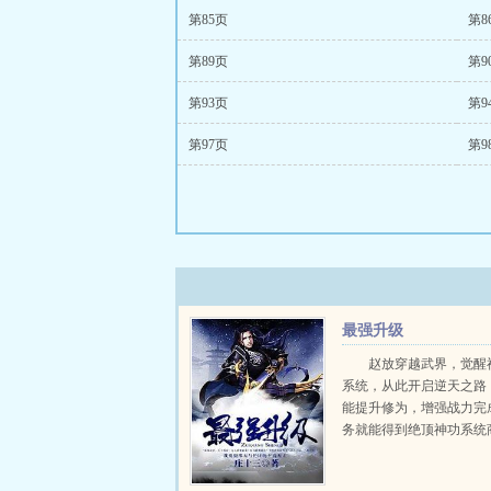
第85页
第8
第89页
第9
第93页
第9
第97页
第9
最强升级
赵放穿越武界，觉醒
系统，从此开启逆天之路
能提升修为，增强战力完
务就能得到绝顶神功系统
中，更有无数天材地宝，
缘，至强血统系统在手，