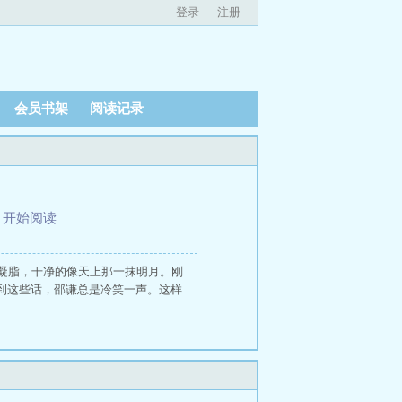
登录
注册
会员书架
阅读记录
、
开始阅读
凝脂，干净的像天上那一抹明月。刚
到这些话，邵谦总是冷笑一声。这样