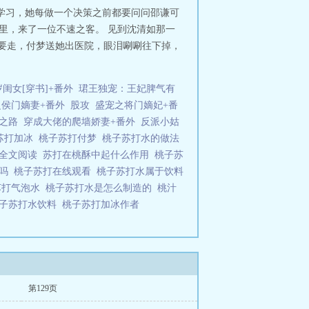
学习，她每做一个决策之前都要问问邵谦可
里，来了一位不速之客。 见到沈清如那一
如要走，付梦送她出医院，眼泪唰唰往下掉，
闺女[穿书]+番外
珺王独宠：王妃脾气有
之侯门嫡妻+番外
股攻
盛宠之将门嫡妃+番
之路
穿成大佬的爬墙娇妻+番外
反派小姑
苏打加冰
桃子苏打付梦
桃子苏打水的做法
打全文阅读
苏打在桃酥中起什么作用
桃子苏
义吗
桃子苏打在线观看
桃子苏打水属于饮料
苏打气泡水
桃子苏打水是怎么制造的
桃汁
子苏打水饮料
桃子苏打加冰作者
第129页