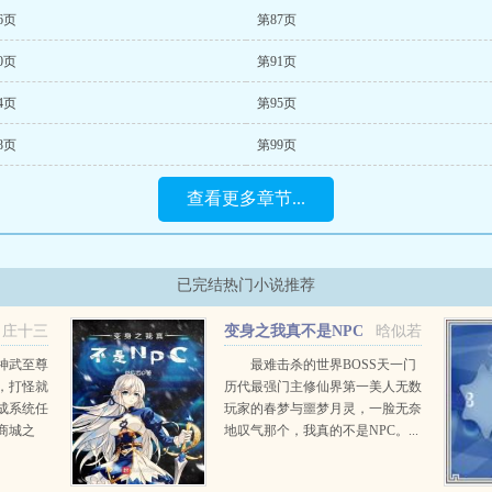
6页
第87页
0页
第91页
4页
第95页
8页
第99页
查看更多章节...
已完结热门小说推荐
庄十三
变身之我真不是NPC
晗似若
神武至尊
最难击杀的世界BOSS天一门
，打怪就
历代最强门主修仙界第一美人无数
成系统任
玩家的春梦与噩梦月灵，一脸无奈
商城之
地叹气那个，我真的不是NPC。...
盖世机
天下我