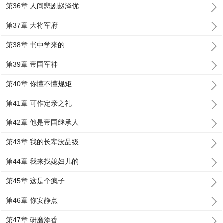
第36章 人间悲剧赵泽优
第37章 大将军府
第38章 书中学来的
第39章 帝国军神
第40章 你懂不懂规矩
第41章 可作定亲之礼
第42章 他是帝国继承人
第43章 我的长辈没品级
第44章 我来找媳妇儿的
第45章 这是个疯子
第46章 你安静点
第47章 研磨添香