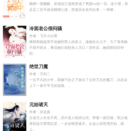
顾熠一觉睡醒，发现自己居然穿成了男团vic的一员。这个团，有
足足二百号成员顾熠心道，把成员全名列出来，一章够...
冷面老公很闷骚
作者：飞天小白警
继母和姐姐亲手送她到男人的床上，逼她生出儿子，为了母亲她
不得不听从，事后她们却想杀人灭口！四年后，她强势回归夺
回...
绝世刀魔
作者：万剑二
一位平凡的少年，因缘巧合之下拔出了尘封万古的魔刀，从此走
上了一条不平凡的道路。...
元始诸天
作者：弃还真
古老天人长生不死，武中圣人吼碎山河。带着一面石镜，荀少彧
来到这方莽荒乱世，一步步映照诸天。从这人间苦境开始，踏
上...