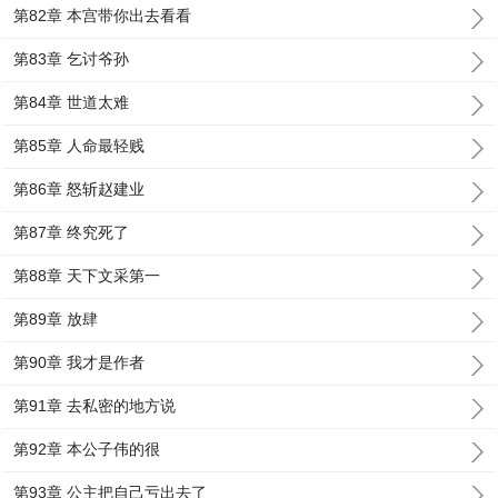
第82章 本宫带你出去看看
第83章 乞讨爷孙
第84章 世道太难
第85章 人命最轻贱
第86章 怒斩赵建业
第87章 终究死了
第88章 天下文采第一
第89章 放肆
第90章 我才是作者
第91章 去私密的地方说
第92章 本公子伟的很
第93章 公主把自己亏出去了