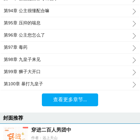
第94章 公主很懂配合嘛
第95章 压抑的喘息
第96章 公主您怎么了
第97章 毒药
第98章 九皇子来见
第99章 狮子大开口
第100章 暴打九皇子
查看更多章节...
封面推荐
穿进二百人男团中
作者：远上天山