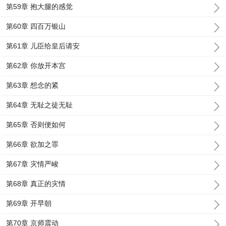
第59章 抱大腿的感觉
第60章 四百万银山
第61章 儿臣给皇后请安
第62章 你放开本宫
第63章 想念的紧
第64章 无耻之徒无耻
第65章 否则便如何
第66章 欲加之罪
第67章 灾情严峻
第68章 真正的灾情
第69章 开早朝
第70章 京师震动