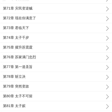
第71章 灾民变逆贼
第72章 现在你满意了
第73章 君临天下
第74章 太子千岁
第75章 擢升苏震霆
第76章 苏家满门忠烈
第77章 第一道圣旨
第78章 斩立决
第79章 突然变故
第80章 太子不可留
第81章 太子嫔