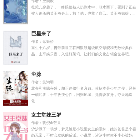
作者：应奕欣
杜菀儿穿越了，一睁眼便被人扔到水中，顺水而下，砸到了正在
被人追杀的某王爷身上，救了他，也救了自己。某王爷姑娘，...
巨星来了
作者：念笯娇
重生十八岁，携带前世互联网数艘超级航空母舰和无数经典作
品，主宰娱乐圈，入侵好莱坞。让我们的文化占领全世界吧。...
尘脉
作者：棠鸿羽
北齐和南陈兴盛，却正逢修行者衰败。苏扬本是少年才俊，经脉
一朝尽废，十年改变心性，回归邺城。凭御诀在身，夺天地造
化...
女主堂妹三岁
作者：玥倪de芒果
汐汐做了一场梦，梦见她是小说里女主的堂妹，她的爸爸是个喜
怒无常，不时会发疯的反派。小说里，汐汐小时候不小心被妈