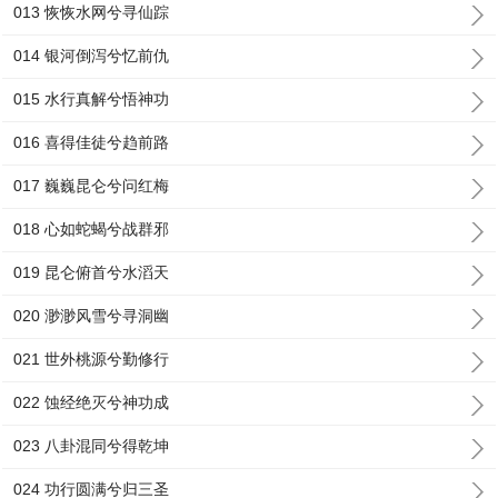
013 恢恢水网兮寻仙踪
014 银河倒泻兮忆前仇
015 水行真解兮悟神功
016 喜得佳徒兮趋前路
017 巍巍昆仑兮问红梅
018 心如蛇蝎兮战群邪
019 昆仑俯首兮水滔天
020 渺渺风雪兮寻洞幽
021 世外桃源兮勤修行
022 蚀经绝灭兮神功成
023 八卦混同兮得乾坤
024 功行圆满兮归三圣