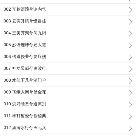
002 车轮滚滚兮论内气
003 云雾升腾兮慑群雄
004 三美齐聚兮问九阳
005 妙语连珠兮述大道
006 传道授业兮复疗伤
007 神功显威兮凌波行
008 水仙下凡兮清门户
009 飞蛾入网兮伏金花
010 惩奸除恶兮道离别
011 棒打鸳鸯兮授秘典
012 涛涛水行兮灭元兵