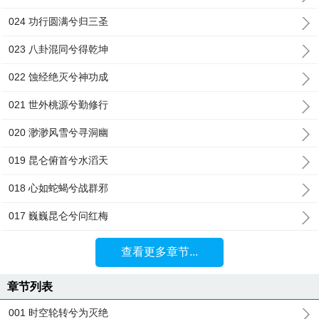
024 功行圆满兮归三圣
023 八卦混同兮得乾坤
022 蚀经绝灭兮神功成
021 世外桃源兮勤修行
020 渺渺风雪兮寻洞幽
019 昆仑俯首兮水滔天
018 心如蛇蝎兮战群邪
017 巍巍昆仑兮问红梅
查看更多章节...
章节列表
001 时空轮转兮为灭绝