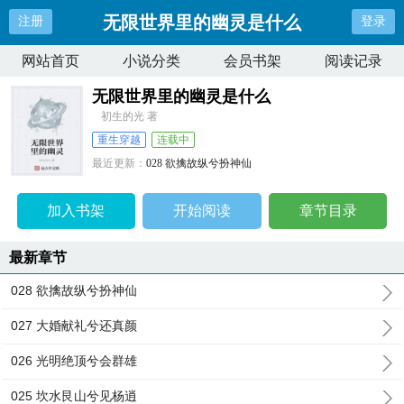
无限世界里的幽灵是什么
注册
登录
网站首页
小说分类
会员书架
阅读记录
无限世界里的幽灵是什么
初生的光 著
重生穿越
连载中
最近更新：
028 欲擒故纵兮扮神仙
更新时间：
2024-06-12 17:43:14
加入书架
开始阅读
章节目录
最新章节
028 欲擒故纵兮扮神仙
027 大婚献礼兮还真颜
026 光明绝顶兮会群雄
025 坎水艮山兮见杨逍