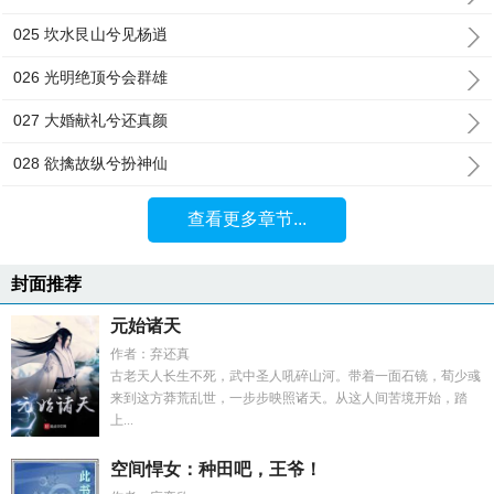
025 坎水艮山兮见杨逍
026 光明绝顶兮会群雄
027 大婚献礼兮还真颜
028 欲擒故纵兮扮神仙
查看更多章节...
封面推荐
元始诸天
作者：弃还真
古老天人长生不死，武中圣人吼碎山河。带着一面石镜，荀少彧
来到这方莽荒乱世，一步步映照诸天。从这人间苦境开始，踏
上...
空间悍女：种田吧，王爷！