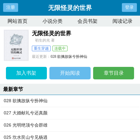
无限怪灵的世界
注册
登录
网站首页
小说分类
会员书架
阅读记录
无限怪灵的世界
初生的光 著
重生穿越
连载中
最近更新：
028 欲擒故纵兮扮神仙
更新时间：
2024-06-12 17:43:14
加入书架
开始阅读
章节目录
最新章节
028 欲擒故纵兮扮神仙
027 大婚献礼兮还真颜
026 光明绝顶兮会群雄
025 坎水艮山兮见杨逍