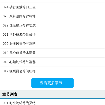
024 功行圆满兮归三圣
023 八卦混同兮得乾坤
022 蚀经绝灭兮神功成
021 世外桃源兮勤修行
020 渺渺风雪兮寻洞幽
019 昆仑俯首兮水滔天
018 心如蛇蝎兮战群邪
017 巍巍昆仑兮问红梅
查看更多章节...
章节列表
001 时空轮转兮为灭绝